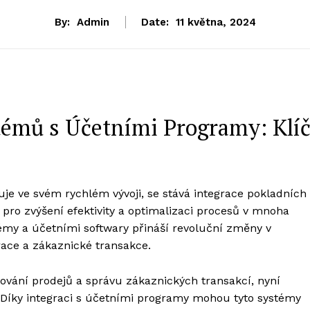
By:
Admin
Date:
11 května, 2024
témů s Účetními Programy: Klí
je ve svém rychlém vývoji, se stává integrace pokladních
ro zvýšení efektivity a optimalizaci procesů v mnoha
émy a účetními softwary přináší revoluční změny v
race a zákaznické transakce.
ování prodejů a správu zákaznických transakcí, nyní
 Díky integraci s účetními programy mohou tyto systémy