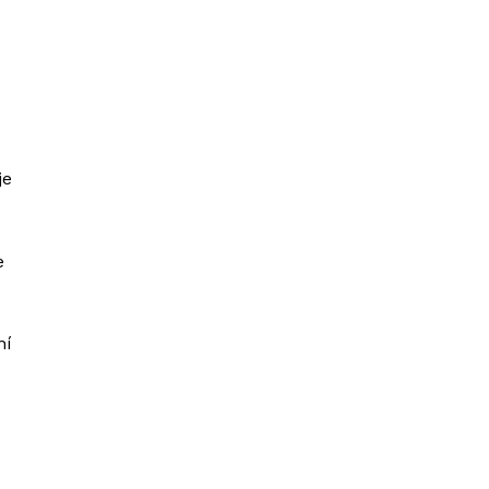
je
e
ní