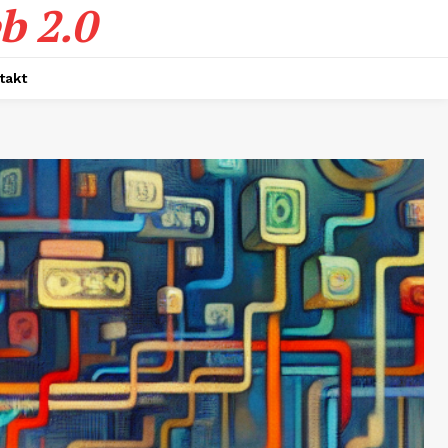
b 2.0
takt