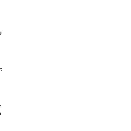
jí
t
h
i