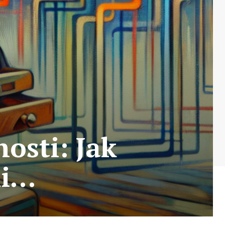
osti: Jak
mi…