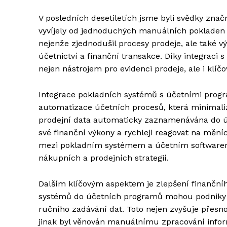
V posledních desetiletích jsme byli svědky znač
vyvíjely od jednoduchých manuálních pokladen 
nejenže zjednodušil procesy prodeje, ale také v
účetnictví a finanční transakce. Díky integraci
nejen nástrojem pro evidenci prodeje, ale i klí
Integrace pokladních systémů s účetními prog
automatizace účetních procesů, která minimalizu
prodejní data automaticky zaznamenávána do ú
své finanční výkony a rychleji reagovat na měn
mezi pokladním systémem a účetním softwarem 
nákupních a prodejních strategií.
Dalším klíčovým aspektem je zlepšení finanční
systémů do účetních programů mohou podniky ge
ručního zadávání dat. Toto nejen zvyšuje přesno
jinak byl věnován manuálnímu zpracování informa