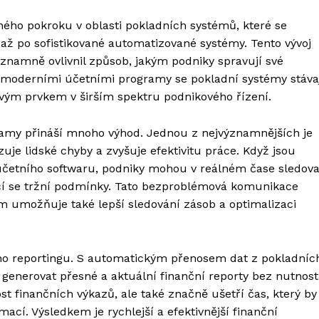
ného pokroku v oblasti pokladních systémů, které se
až po sofistikované automatizované systémy. Tento vývoj
ýznamně ovlivnil způsob, jakým podniky spravují své
 s moderními účetními programy se pokladní systémy stáva
čovým prvkem v širším spektru podnikového řízení.
ramy přináší mnoho výhod. Jednou z nejvýznamnějších je
je lidské chyby a zvyšuje efektivitu práce. Když jsou
četního softwaru, podniky mohou v reálném čase sledova
ící se tržní podmínky. Tato bezproblémová komunikace
umožňuje také lepší sledování zásob a optimalizaci
ho reportingu. S automatickým přenosem dat z pokladníc
nerovat přesné a aktuální finanční reporty bez nutnost
st finančních výkazů, ale také značně ušetří čas, který by
cí. Výsledkem je rychlejší a efektivnější finanční