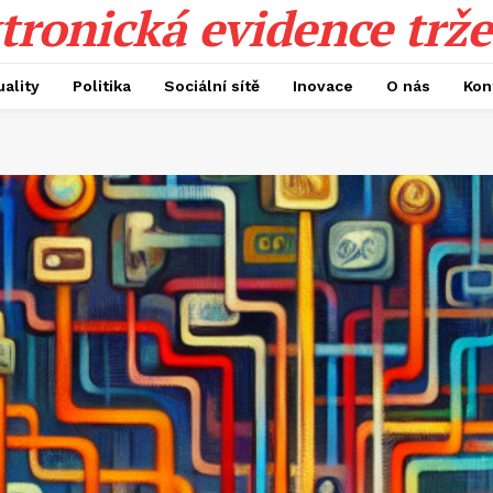
tronická evidence trže
uality
Politika
Sociální sítě
Inovace
O nás
Kon