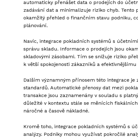
automaticky přenášet data o prodejích do účet
zadávání dat a minimalizuje riziko chyb. Tento 
okamžitý přehled o finančním stavu podniku, co
plánování.
Navíc, integrace pokladních systémů s účetní
správu skladu. Informace o prodejích jsou okam
skladovými zásobami. Tím se snižuje riziko př
k větší spokojenosti zákazníků a efektivnějšímu
Dalším významným přínosem této integrace je zl
standardů. Automatické přenosy dat mezi pokla
transakce jsou zaznamenány v souladu s platným
důležité v kontextu stále se měnících fiskálníc
náročné a časově nákladné.
Kromě toho, integrace pokladních systémů s úč
analýzy. Podniky mohou využívat pokročilé anal