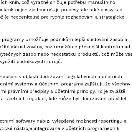
ních knih, což výrazně snižuje potřebu manuálního
pokrok nejen zjednodušuje procesy, ale také poskytuje
ž je neocenitelné pro rychlé rozhodování a strategické
mi programy umožňuje podnikům lepší sledování zásob a
žitě aktualizovány, což umožňuje přesnější kontrolu nad
ebytečných zásob nebo nedostatku produktů, což může vés
 využití podnikových zdrojů.
epšení v oblasti dodržování legislativních a účetních
dními systémy a účetními programy zajišťují, že všechny
i právními předpisy a účetními principy. To je zvláště
h a účetních regulací, kde může být dodržování pravidel
etními softwary nabízí vylepšené možnosti reportingu a
ytické nástroje integrované v účetních programech k