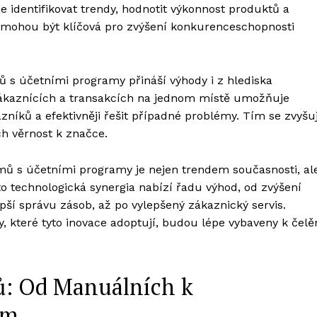
 identifikovat trendy, hodnotit výkonnost produktů a
a mohou být klíčová pro zvýšení konkurenceschopnosti
ů s účetními programy přináší výhody i z hlediska
zákaznících a transakcích na jednom místě umožňuje
níků a efektivněji řešit případné problémy. Tím se zvyšu
ch věrnost k značce.
émů s účetními programy je nejen trendem současnosti, al
o technologická synergia nabízí řadu výhod, od zvýšení
lepší správu zásob, až po vylepšený zákaznický servis.
 které tyto inovace adoptují, budou lépe vybaveny k čelě
ů: Od Manuálních k
ím