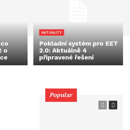
AKTUALITY
 co
Pokladní systém pro EET
t o
2.0: Aktuálně 4
nce
připravené řešení
Popular