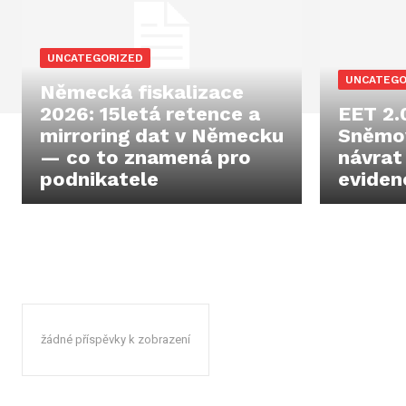
UNCATEGORIZED
UNCATEGO
Německá fiskalizace
2026: 15letá retence a
EET 2.
mirroring dat v Německu
Sněmov
— co to znamená pro
návrat
podnikatele
eviden
žádné příspěvky k zobrazení