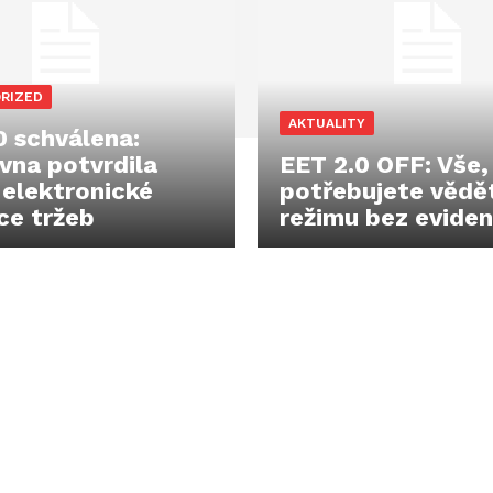
RIZED
AKTUALITY
0 schválena:
na potvrdila
EET 2.0 OFF: Vše,
 elektronické
potřebujete vědě
ce tržeb
režimu bez evide