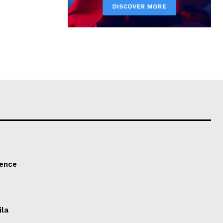
tence
ila