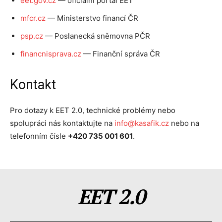
eet.gov.cz
— oficiální portál EET
mfcr.cz
— Ministerstvo financí ČR
psp.cz
— Poslanecká sněmovna PČR
financnisprava.cz
— Finanční správa ČR
Kontakt
Pro dotazy k EET 2.0, technické problémy nebo
spolupráci nás kontaktujte na
info@kasafik.cz
nebo na
telefonním čísle
+420 735 001 601
.
EET 2.0