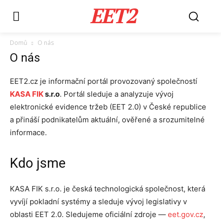
EET2
Domů
O nás
O nás
EET2.cz je informační portál provozovaný společností
KASA FIK
s.r.o
. Portál sleduje a analyzuje vývoj
elektronické evidence tržeb (EET 2.0) v České republice
a přináší podnikatelům aktuální, ověřené a srozumitelné
informace.
Kdo jsme
KASA FIK s.r.o. je česká technologická společnost, která
vyvíjí pokladní systémy a sleduje vývoj legislativy v
oblasti EET 2.0. Sledujeme oficiální zdroje —
eet.gov.cz
,