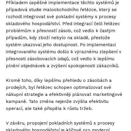
Příkladem úspěšné implementace těchto systémů je
případová studie maloobchodního řetězce, který se
rozhodl integrovat své pokladní systémy s procesy
skladového hospodářství. Před integrací čelil řetězec
problémům s přesností zásob, což vedlo k častým
případům, kdy zboží nebylo na skladě, přestože
systém ukazoval jeho dostupnost. Po implementaci
integrovaného systému došlo k výraznému zlepšení v
přesnosti zásobovacích údajů, což vedlo k lepšímu
plnění objednávek a zvýšení spokojenosti zákazníků.
Kromě toho, díky lepšímu přehledu o zásobách a
prodejích, byl řetězec schopen optimalizovat své
nákupní strategie a efektivněji plánovat marketingové
kampaně. Tato změna nejenže zvýšila efektivitu
operací, ale také přispěla k růstu tržeb.
V závěru, propojení pokladních systémů s procesy
skladového hospodářství je klíčové pro moderní