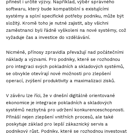
přinést i určité výzvy. Například, výběr správného
softwaru, který bude kompatibilní s existujícími
systémy a splní specifické potřeby podniku, může být
složitý. Kromě toho je nutné zajistit, aby všichni
zaměstnanci byli řádně vyškoleni na nové systémy, což
vyžaduje čas a investice do vzdělávání.
Nicméně, přínosy zpravidla převažují nad počátečními
náklady a výzvami. Pro podniky, které se rozhodnou
pro integraci svých pokladních a skladových systémů,
se obvykle otevírají nové možnosti pro zlepšení
operací, zvýšení produktivity a maximalizaci zisků.
V závěru lze říci, že v dnešní digitálně orientované
ekonomice je integrace pokladních a skladových
systémů nezbytná pro udržení konkurenceschopnosti.
Přináší nejen zlepšení vnitřních procesů, ale také
poskytuje základ pro lepší zákaznický servis a
podnikový růst. Podniky, které se rozhodnou investovat