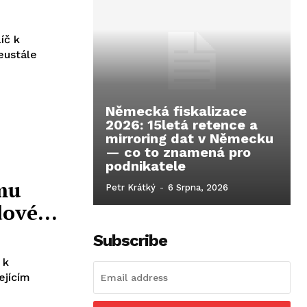
íč k
eustále
Německá fiskalizace
2026: 15letá retence a
mirroring dat v Německu
— co to znamená pro
podnikatele
mu
Petr Krátký
-
6 Srpna, 2026
adové…
Subscribe
 k
ejícím
n