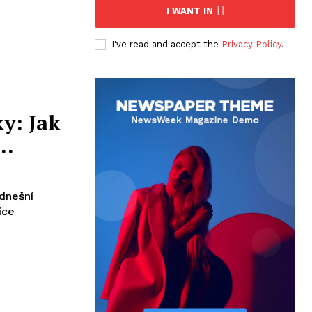
I WANT IN
I've read and accept the
Privacy Policy
.
y: Jak
y…
dnešní
íce