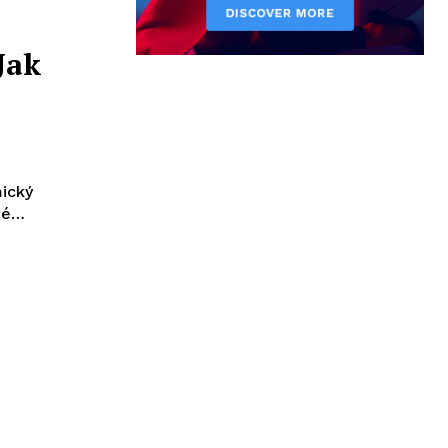
Jak
mický
ové…