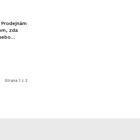
 Prodejnám
tom, zda
 nebo…
Strana 1 z 3