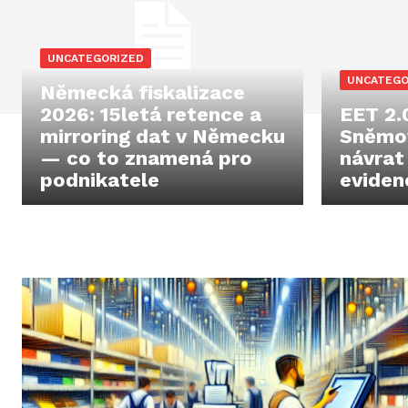
UNCATEGORIZED
UNCATEGO
Německá fiskalizace
2026: 15letá retence a
EET 2.
mirroring dat v Německu
Sněmov
— co to znamená pro
návrat
podnikatele
eviden