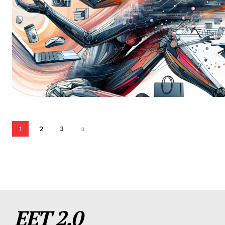
1
2
3
EET 2.0