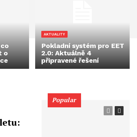
AKTUALITY
 co
Pokladní systém pro EET
t o
2.0: Aktuálně 4
nce
připravené řešení
Popular
letu: