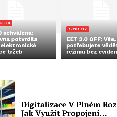
RIZED
AKTUALITY
0 schválena:
na potvrdila
EET 2.0 OFF: Vše,
 elektronické
potřebujete vědě
ce tržeb
režimu bez evide
Digitalizace V Plném Roz
Jak Využít Propojení…