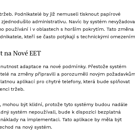
tržeb. Podnikatelé by již nemuseli tisknout papírové
 a zjednodušilo administrativu. Navíc by systém nevyžadova
jeho používání i v oblastech s horším pokrytím. Tato změna
podnikatele, kteří se často potýkají s technickými omezením
it na Nové EET
nutnost adaptace na nové podmínky. Přestože systém
ikatelé na změny připravili a porozuměli novým požadavků
tnou aplikací pro chytré telefony, která bude splňovat
nci tržeb.
my, mohou být klidní, protože tyto systémy budou nadále
ádný systém nepoužívali, bude k dispozici bezplatná
 náklady na implementaci. Tato aplikace by měla být
přechod na nový systém.