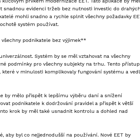
ím klíčovým prvkem modernizace EET. Tato aplikace by mě
 snadnou evidenci tržeb bez nutnosti investic do drahýc
katelé mohli snadno a rychle splnit všechny požadavky EE
a ochotě systém používat.
a všechny podnikatele bez výjimek**
univerzálnost. Systém by se měl vztahovat na všechny
ovné podmínky pro všechny subjekty na trhu. Tento přístup
i, které v minulosti komplikovaly fungování systému a ved
e by mělo přispět k lepšímu výběru daní a snížení
at podnikatele k dodržování pravidel a přispět k větší
ento krok by měl také usnadnit kontrolu a dohled nad
ité, aby byl co nejjednodušší na používání. Nové EET by