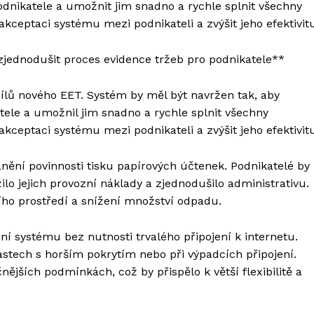
odnikatele a umožnit jim snadno a rychle splnit všechny
akceptaci systému mezi podnikateli a zvýšit jeho efektivit
zjednodušit proces evidence tržeb pro podnikatele**
ílů nového EET. Systém by měl být navržen tak, aby
tele a umožnil jim snadno a rychle splnit všechny
akceptaci systému mezi podnikateli a zvýšit jeho efektivit
nění povinnosti tisku papírových účtenek. Podnikatelé by
ilo jejich provozní náklady a zjednodušilo administrativu.
ího prostředí a snížení množství odpadu.
 systému bez nutnosti trvalého připojení k internetu.
astech s horším pokrytím nebo při výpadcích připojení.
nějších podmínkách, což by přispělo k větší flexibilitě a