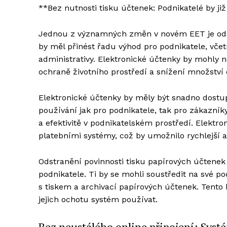
**Bez nutnosti tisku účtenek: Podnikatelé by j
Jednou z významných změn v novém EET je odstr
by měl přinést řadu výhod pro podnikatele, vče
administrativy. Elektronické účtenky by mohly n
ochraně životního prostředí a snížení množství
Elektronické účtenky by měly být snadno dostupn
používání jak pro podnikatele, tak pro zákazníky
a efektivitě v podnikatelském prostředí. Elekt
platebními systémy, což by umožnilo rychlejší a
Odstranění povinnosti tisku papírových účtenek b
podnikatele. Ti by se mohli soustředit na své po
s tiskem a archivací papírových účtenek. Tento k
jejich ochotu systém používat.
Bez neustálého online připojení: Systé