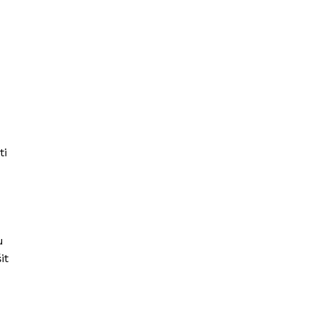
ti
u
it