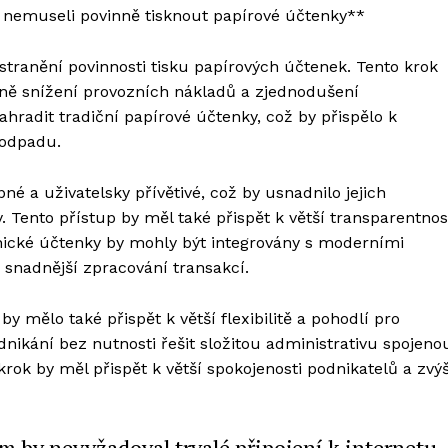
iž nemuseli povinně tisknout papírové účtenky**
anění povinnosti tisku papírových účtenek. Tento krok
tně snížení provozních nákladů a zjednodušení
ahradit tradiční papírové účtenky, což by přispělo k
 odpadu.
é a uživatelsky přívětivé, což by usnadnilo jejich
. Tento přístup by měl také přispět k větší transparentnos
ronické účtenky by mohly být integrovány s moderními
 snadnější zpracování transakcí.
y mělo také přispět k větší flexibilitě a pohodlí pro
dnikání bez nutnosti řešit složitou administrativu spojeno
rok by měl přispět k větší spokojenosti podnikatelů a zvýš
m by nevyžadoval trvalé připojení k internetu