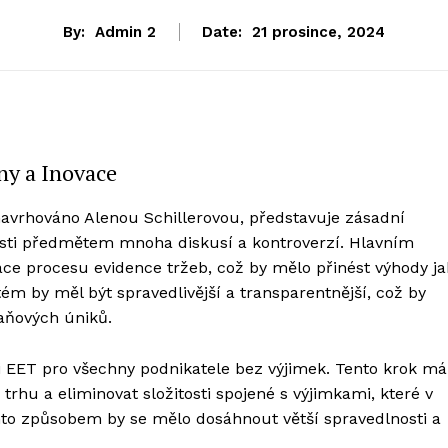
By:
Admin 2
Date:
21 prosince, 2024
ny a Inovace
 navrhováno Alenou Schillerovou, představuje zásadní
losti předmětem mnoha diskusí a kontroverzí. Hlavním
ce procesu evidence tržeb, což by mělo přinést výhody ja
tém by měl být spravedlivější a transparentnější, což by
aňových úniků.
i EET pro všechny podnikatele bez výjimek. Tento krok má
trhu a eliminovat složitosti spojené s výjimkami, které v
to způsobem by se mělo dosáhnout větší spravedlnosti a