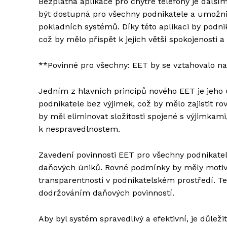
Bezplatná aplikace pro chytré telefony je dalš
být dostupná pro všechny podnikatele a umožnit
pokladních systémů. Díky této aplikaci by podni
což by mělo přispět k jejich větší spokojenosti 
**Povinné pro všechny: EET by se vztahovalo n
Jedním z hlavních principů nového EET je jeho 
podnikatele bez výjimek, což by mělo zajistit r
by měl eliminovat složitosti spojené s výjimkam
k nespravedlnostem.
Zavedení povinnosti EET pro všechny podnikatel
daňových úniků. Rovné podmínky by měly motivov
transparentnosti v podnikatelském prostředí. T
dodržováním daňových povinností.
Aby byl systém spravedlivý a efektivní, je důlež