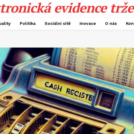
tronická evidence trže
uality
Politika
Sociální sítě
Inovace
O nás
Kon