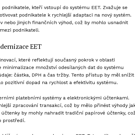
podnikatele, kteří vstoupí do systému EET. Zvažuje se
ivovat podnikatele k rychlejší adaptaci na nový systém.
 nebo jiných finančních výhod, což by mohlo usnadnit
mezi podnikateli.
odernizace EET
ovací, které reflektují současný pokrok v oblasti
 je minimalizace množství odesílaných dat do systému
údaje: částka, DPH a čas tržby. Tento přístup by měl snížit
o pozitivní dopad na rychlost a efektivitu systému.
derními platebními systémy a elektronickými účtenkami.
lejší zpracování transakcí, což by mělo přinést výhody ja
é účtenky by mohly nahradit tradiční papírové účtenky, co
o prostředí.