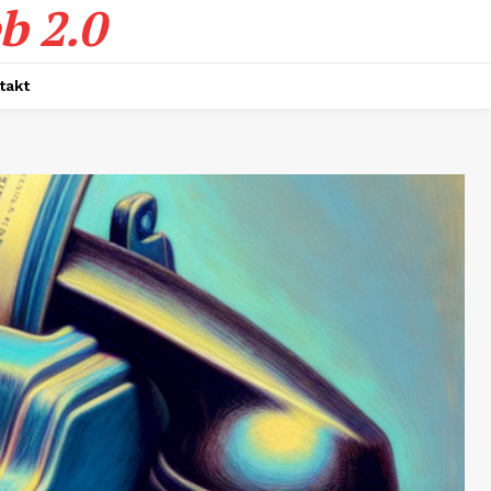
b 2.0
takt