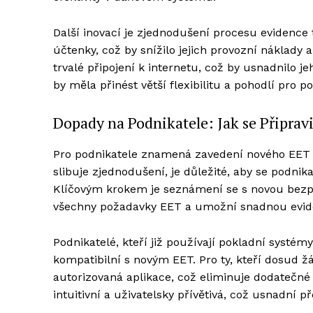
Další inovací je zjednodušení procesu evidence 
účtenky, což by snížilo jejich provozní náklady
trvalé připojení k internetu, což by usnadnilo 
by měla přinést větší flexibilitu a pohodlí pro 
Dopady na Podnikatele: Jak se Připrav
Pro podnikatele znamená zavedení nového EET 
slibuje zjednodušení, je důležité, aby se podn
Klíčovým krokem je seznámení se s novou bezpla
všechny požadavky EET a umožní snadnou evide
Podnikatelé, kteří již používají pokladní systé
kompatibilní s novým EET. Pro ty, kteří dosud ž
autorizovaná aplikace, což eliminuje dodatečné
intuitivní a uživatelsky přívětivá, což usnadní 