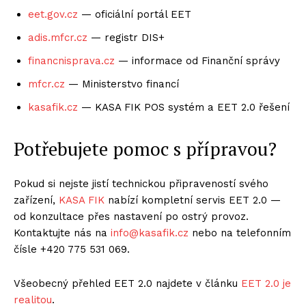
eet.gov.cz
— oficiální portál EET
adis.mfcr.cz
— registr DIS+
financnisprava.cz
— informace od Finanční správy
mfcr.cz
— Ministerstvo financí
kasafik.cz
— KASA FIK POS systém a EET 2.0 řešení
Potřebujete pomoc s přípravou?
Pokud si nejste jistí technickou připraveností svého
zařízení,
KASA FIK
nabízí kompletní servis EET 2.0 —
od konzultace přes nastavení po ostrý provoz.
Kontaktujte nás na
info@kasafik.cz
nebo na telefonním
čísle +420 775 531 069.
Všeobecný přehled EET 2.0 najdete v článku
EET 2.0 je
realitou
.