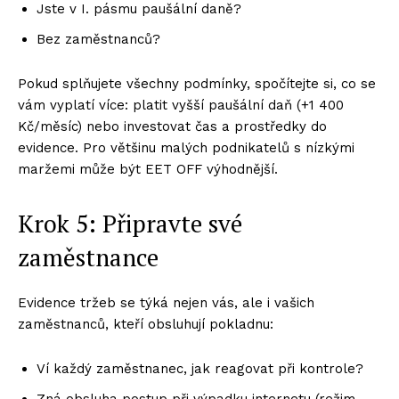
Jste v I. pásmu paušální daně?
Bez zaměstnanců?
Pokud splňujete všechny podmínky, spočítejte si, co se
vám vyplatí více: platit vyšší paušální daň (+1 400
Kč/měsíc) nebo investovat čas a prostředky do
evidence. Pro většinu malých podnikatelů s nízkými
maržemi může být EET OFF výhodnější.
Krok 5: Připravte své
zaměstnance
Evidence tržeb se týká nejen vás, ale i vašich
zaměstnanců, kteří obsluhují pokladnu:
Ví každý zaměstnanec, jak reagovat při kontrole?
Zná obsluha postup při výpadku internetu (režim